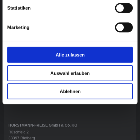
Statistiken
Marketing
Typenschilder.pdf
PDF-Dokument [12.8 KB]
Alle zulassen
Auswahl erlauben
Aktuelles
Ablehnen
Alle Meldungen
HORSTMANN-FREISE GmbH & Co. KG
Rüschfeld 2
33397 Rietberg