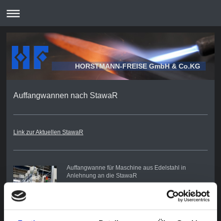
HORSTMANN-FREISE GmbH & Co.KG
Auffangwannen nach StawaR
Link zur Aktuellen StawaR
Auffangwanne für Maschine aus Edelstahl in
Anlehnung an die StawaR