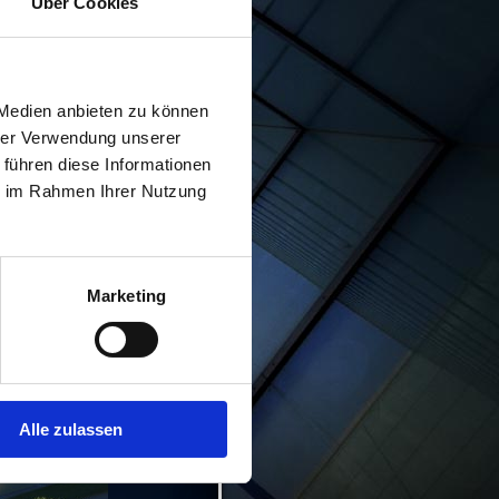
Über Cookies
 Geschäftsbereich mit
 Medien anbieten zu können
ehmen ein. Er übernahm den
nen vielfältigen Aufgaben
hrer Verwendung unserer
 führen diese Informationen
ß nach der Ausbildung zum
ie im Rahmen Ihrer Nutzung
uer im Jahr 1996 zur
ausbildung EWS im Jahr
men.
Marketing
Alle zulassen