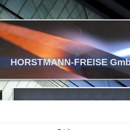
HORSTMANN-FREISE Gmb
Unser Traditionsbetrieb
Die Firma Horstmann-Freise GmbH & Co. KG liegt im Herzen Ost