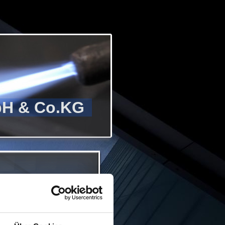
H & Co.KG
westfalens in einer