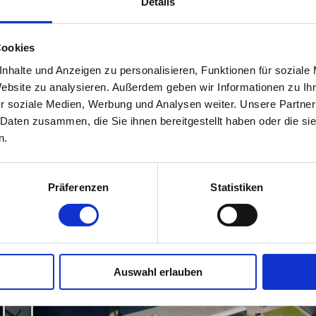
Details
starken und vielseitigen Wirtschaftsregion.
Wir bedienen sowohl Kunden aus dem Privat- als auch aus dem
individuellen Qualitätsarbeiten.
Cookies
Sie wurde 1922 von Bernhard Freise gegründet.
nhalte und Anzeigen zu personalisieren, Funktionen für soziale
Sein Schwiegersohn Josef Horstmann trat 1954 in das Untern
Betrieb im Jahre 1958, so dass sich Senior Bernhard Freise sei
Website zu analysieren. Außerdem geben wir Informationen zu I
als Bürgermeister des Ortes widmen konnte.
r soziale Medien, Werbung und Analysen weiter. Unsere Partner
Der Sohn des Firmeninhabers Josef Horstmann, Bernhard, stie
 Daten zusammen, die Sie ihnen bereitgestellt haben oder die s
Landmaschinenmechaniker und der Meisterprüfung als Metallba
n.
Geschäftsführung.
Bernhard Horstmann ist nach Abschluss der Schweißfachmann
1996 Schweißaufsichtsperson und Ausbilder.
Seit 2009 hat Bernhard den Betrieb von seinem Vater übernom
Präferenzen
Statistiken
Bei uns stehen
Sie
im Mittelpunkt!
Auswahl erlauben