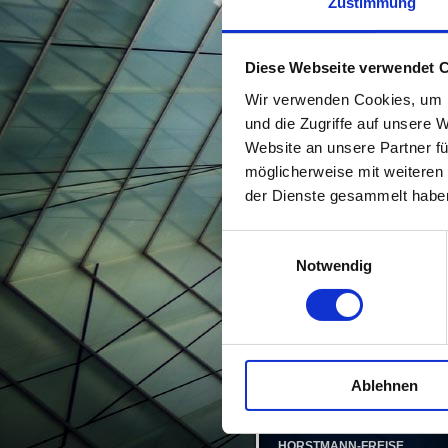
Zustimmung
HISTORISCHES
LEISTUNGEN &
SERVICE
Diese Webseite verwendet 
Wir verwenden Cookies, um I
STELLENANGEBOTE
und die Zugriffe auf unsere 
SPONSORING
Website an unsere Partner fü
möglicherweise mit weiteren
KONTAKT
der Dienste gesammelt habe
IMPRESSUM
Einwilligungsauswahl
Notwendig
DATENSCHUTZ
Aktuelles
Ablehnen
Alle Meldungen
HORSTMANN-FREISE